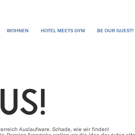
WOHNEN
HOTEL MEETS GYM
BE OUR GUEST!
US!
erreich Auslaufware. Schade, wie wir finden!
e-Pension Franziska wollen wir die Idee der guten al