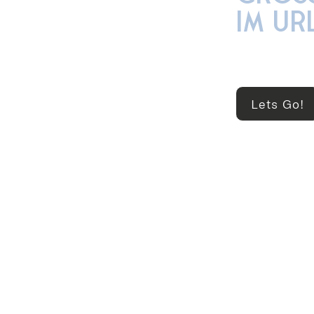
IM UR
Urlaub in de
Gym gleich vo
Lets Go!