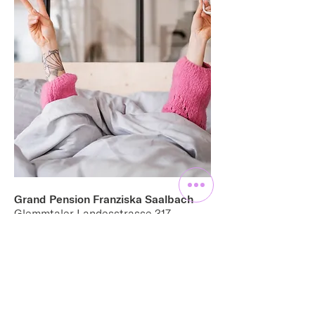
Grand Pension Franziska Saalbach
Glemmtaler Landesstrasse 317
A- 5753 Saalbach​
+43 680 33 23 667
​
hallo@franziska-saalbach.at