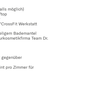
alls möglich)
ftop
r
 "CrossFit Werkstatt
eligem Bademantel
urkosmetikfirma Team Dr.
t gegenüber
int pro Zimmer für